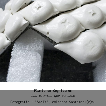
Plantarum Cognitarum
Las plantas que conozco
Fotografía - "SANTA", colabora Santamari(c)a.