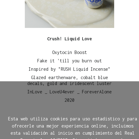
Crush! Liquid Love
Oxytocin Boost
Fake it 'till you burn out
Inspired by "RUSH Liquid Incense"
Glazed earthenware, cobalt blue
decals, gold and iridescent luster
InLove _ LoveU4ever _ ForeverAlone
2020
Esta web utiliza cookies para uso estadistico y para
ofrecerle una mejor experiencia online, incluimos
esta validación al inicio en cumplimiento del Real